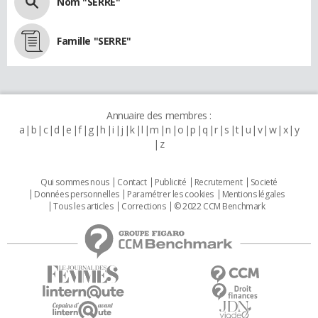
Nom "SERRE"
Famille "SERRE"
Annuaire des membres :
a
b
c
d
e
f
g
h
i
j
k
l
m
n
o
p
q
r
s
t
u
v
w
x
y
z
Qui sommes nous
Contact
Publicité
Recrutement
Societé
Données personnelles
Paramétrer les cookies
Mentions légales
Tous les articles
Corrections
© 2022 CCM Benchmark