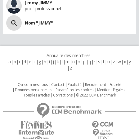
Jimmy JIMMY
profil professionnel
Nom "JIMMY"
Annuaire des membres :
a
b
c
d
e
f
g
h
i
j
k
l
m
n
o
p
q
r
s
t
u
v
w
x
y
z
Qui sommes nous
Contact
Publicité
Recrutement
Societé
Données personnelles
Paramétrer les cookies
Mentions légales
Tous les articles
Corrections
© 2022 CCM Benchmark