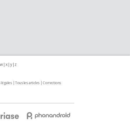
w
x
y
z
 légales
Tous les articles
Corrections