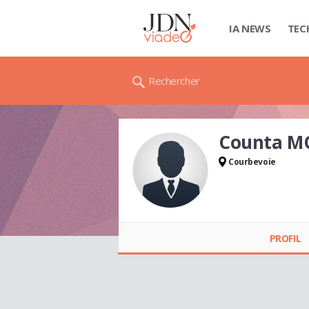
IA NEWS
TEC
Rechercher
Counta 
Courbevoie
Counta
MOUHAMADOU
PROFIL