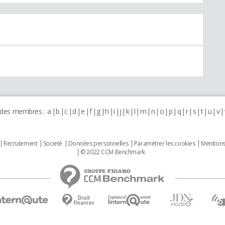
 des membres :
a
b
c
d
e
f
g
h
i
j
k
l
m
n
o
p
q
r
s
t
u
v
Recrutement
Societé
Données personnelles
Paramétrer les cookies
Mentions
© 2022 CCM Benchmark