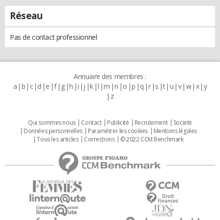
Réseau
Pas de contact professionnel
Annuaire des membres :
a
b
c
d
e
f
g
h
i
j
k
l
m
n
o
p
q
r
s
t
u
v
w
x
y
z
Qui sommes nous
Contact
Publicité
Recrutement
Societé
Données personnelles
Paramétrer les cookies
Mentions légales
Tous les articles
Corrections
© 2022 CCM Benchmark