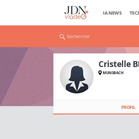
IA NEWS
TEC
Rechercher
Cristelle
MUNSBACH
Cristelle
BRETNACHER
PROFIL