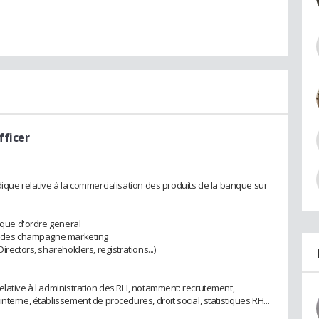
fficer
ique relative à la commercialisation des produits de la banque sur
dique d'ordre general
et des champagne marketing
irectors, shareholders, registrations...)
elative à l'administration des RH, notamment: recrutement,
terne, établissement de procedures, droit social, statistiques RH...