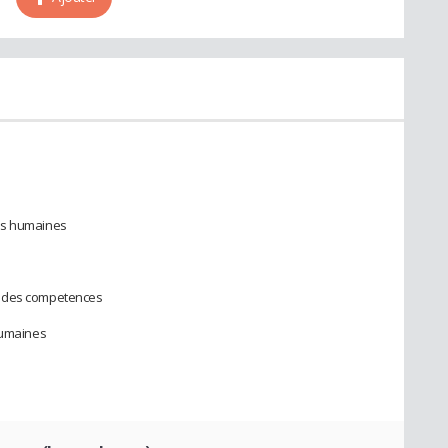
es humaines
t des competences
humaines