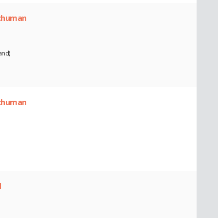
Schuman
and)
Schuman
d