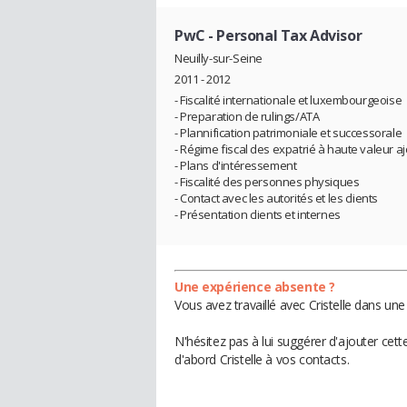
PwC
- Personal Tax Advisor
Neuilly-sur-Seine
2011 - 2012
- Fiscalité internationale et luxembourgeoise
- Preparation de rulings/ATA
- Plannification patrimoniale et successorale
- Régime fiscal des expatrié à haute valeur a
- Plans d'intéressement
- Fiscalité des personnes physiques
- Contact avec les autorités et les clients
- Présentation clients et internes
Une expérience absente ?
Vous avez travaillé avec Cristelle dans un
N'hésitez pas à lui suggérer d'ajouter cet
d'abord Cristelle à vos contacts.