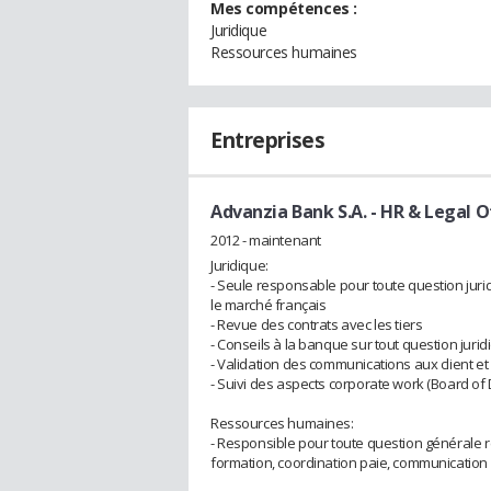
Mes compétences :
Juridique
Ressources humaines
Entreprises
Advanzia Bank S.A.
- HR & Legal O
2012 - maintenant
Juridique:
- Seule responsable pour toute question jurid
le marché français
- Revue des contrats avec les tiers
- Conseils à la banque sur tout question juri
- Validation des communications aux client 
- Suivi des aspects corporate work (Board of D
Ressources humaines:
- Responsible pour toute question générale r
formation, coordination paie, communication in