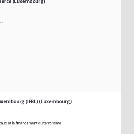
merce (Luxembourg)
es
Luxembourg (IFBL) (Luxembourg)
itaux et le financement du terrorisme