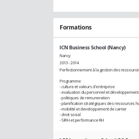
Formations
ICN Business School (Nancy)
Nancy
2013 - 2014
Perfectionnement à la gestion des ressourc
Programme:
- culture et valeurs d'entreprise
- evaluation du personnel et développemen
- politiques de remuneration
- planification stratégiques des ressources 
- mobilité et developpement de carrier
- droit social
- SIRH et performance RH