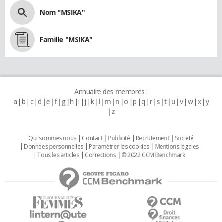
Nom "MSIKA"
Famille "MSIKA"
Annuaire des membres :
a
b
c
d
e
f
g
h
i
j
k
l
m
n
o
p
q
r
s
t
u
v
w
x
y
z
Qui sommes nous
Contact
Publicité
Recrutement
Societé
Données personnelles
Paramétrer les cookies
Mentions légales
Tous les articles
Corrections
© 2022 CCM Benchmark