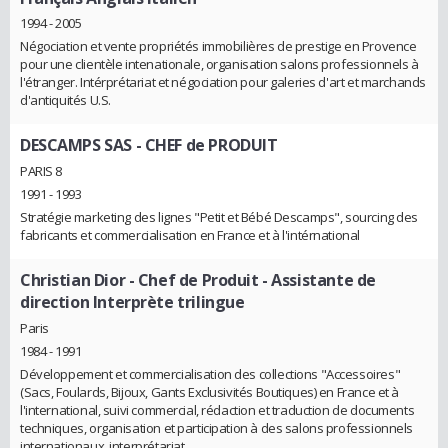
1994 - 2005
Négociation et vente propriétés immobilières de prestige en Provence
pour une clientèle intenationale, organisation salons professionnels à
l'étranger. Intérprétariat et négociation pour galeries d'art et marchands
d'antiquités U.S.
DESCAMPS SAS
- CHEF de PRODUIT
PARIS 8
1991 - 1993
Stratégie marketing des lignes "Petit et Bébé Descamps", sourcing des
fabricants et commercialisation en France et à l'intérnational
Christian Dior
- Chef de Produit - Assistante de
direction Interprète trilingue
Paris
1984 - 1991
Développement et commercialisation des collections "Accessoires"
(Sacs, Foulards, Bijoux, Gants Exclusivités Boutiques) en France et à
l'international, suivi commercial, rédaction et traduction de documents
techniques, organisation et participation à des salons professionnels
internationaux, interprétariat