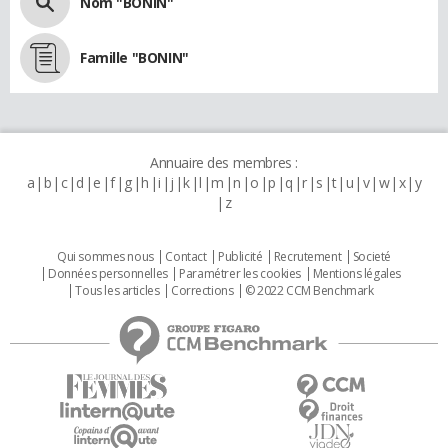
Nom "BONIN"
Famille "BONIN"
Annuaire des membres :
a
b
c
d
e
f
g
h
i
j
k
l
m
n
o
p
q
r
s
t
u
v
w
x
y
z
Qui sommes nous
Contact
Publicité
Recrutement
Societé
Données personnelles
Paramétrer les cookies
Mentions légales
Tous les articles
Corrections
© 2022 CCM Benchmark