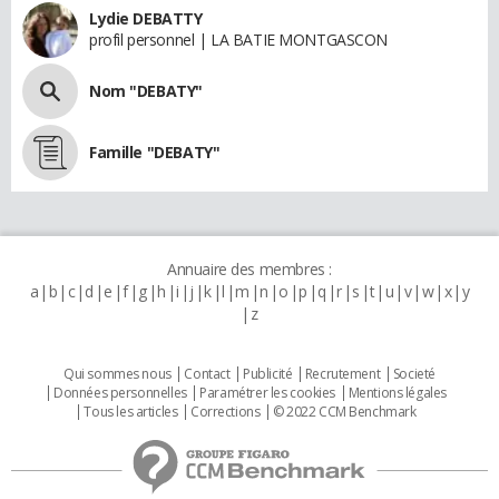
Lydie DEBATTY
profil personnel | LA BATIE MONTGASCON
Nom "DEBATY"
Famille "DEBATY"
Annuaire des membres :
a
b
c
d
e
f
g
h
i
j
k
l
m
n
o
p
q
r
s
t
u
v
w
x
y
z
Qui sommes nous
Contact
Publicité
Recrutement
Societé
Données personnelles
Paramétrer les cookies
Mentions légales
Tous les articles
Corrections
© 2022 CCM Benchmark