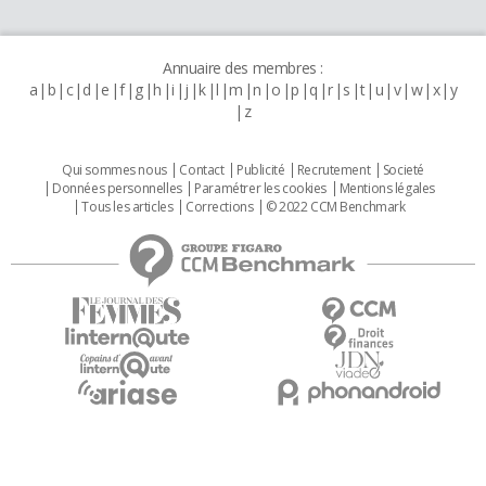
Annuaire des membres :
a
b
c
d
e
f
g
h
i
j
k
l
m
n
o
p
q
r
s
t
u
v
w
x
y
z
Qui sommes nous
Contact
Publicité
Recrutement
Societé
Données personnelles
Paramétrer les cookies
Mentions légales
Tous les articles
Corrections
© 2022 CCM Benchmark