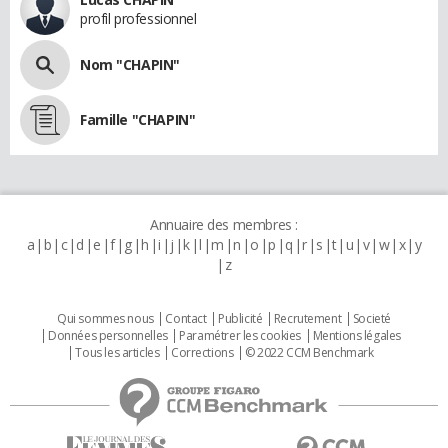
profil professionnel
Nom "CHAPIN"
Famille "CHAPIN"
Annuaire des membres :
a
b
c
d
e
f
g
h
i
j
k
l
m
n
o
p
q
r
s
t
u
v
w
x
y
z
Qui sommes nous
Contact
Publicité
Recrutement
Societé
Données personnelles
Paramétrer les cookies
Mentions légales
Tous les articles
Corrections
© 2022 CCM Benchmark