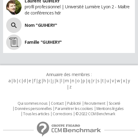
Laurent GUIHERY
profil professionnel | Université Lumière Lyon 2 - Maître
de conférences hdr
Nom "GUIHERY"
Famille "GUIHERY"
Annuaire des membres :
a
b
c
d
e
f
g
h
i
j
k
l
m
n
o
p
q
r
s
t
u
v
w
x
y
z
Qui sommes nous
Contact
Publicité
Recrutement
Societé
Données personnelles
Paramétrer les cookies
Mentions légales
Tous les articles
Corrections
© 2022 CCM Benchmark