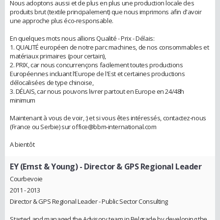
Nous adoptons aussi et de plus en plus une production locale des
produits brut (textile principalement) que nous imprimons afin d'avoir
une approche plus éco-responsable.
En quelques mots nous allions Qualité - Prix - Délais:
1. QUALITÉ européen de notre parc machines, de nos consommables et
matériaux primaires (pour certain),
2. PRIX, car nous concurrençons facilement toutes productions
Européennes incluant l’Europe de l'Est et certaines productions
délocalisées de type chinoise,
3. DÉLAIS, car nous pouvons livrer partout en Europe en 24/48h
minimum
Maintenant à vous de voir, :) et si vous êtes intéressés, contactez-nous
(France ou Serbie) sur office@bbm-international.com
A bientôt
EY (Ernst & Young)
- Director & GPS Regional Leader
Courbevoie
2011 - 2013
Director & GPS Regional Leader - Public Sector Consulting
Started and managed the Advisory team in Belgrade by developing the