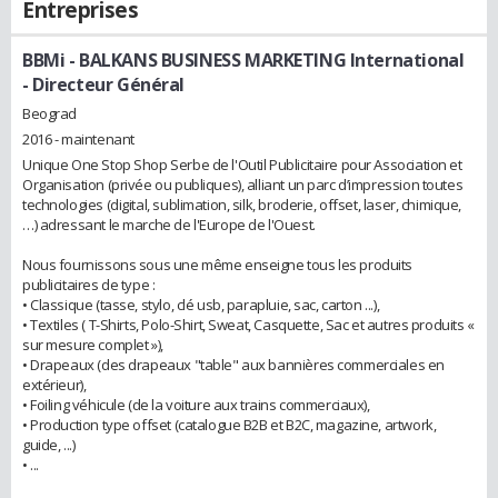
Entreprises
BBMi - BALKANS BUSINESS MARKETING International
- Directeur Général
Beograd
2016 - maintenant
Unique One Stop Shop Serbe de l'Outil Publicitaire pour Association et
Organisation (privée ou publiques), alliant un parc d’impression toutes
technologies (digital, sublimation, silk, broderie, offset, laser, chimique,
…) adressant le marche de l'Europe de l'Ouest.
Nous fournissons sous une même enseigne tous les produits
publicitaires de type :
• Classique (tasse, stylo, clé usb, parapluie, sac, carton ...),
• Textiles ( T-Shirts, Polo-Shirt, Sweat, Casquette, Sac et autres produits «
sur mesure complet »),
• Drapeaux (des drapeaux "table" aux bannières commerciales en
extérieur),
• Foiling véhicule (de la voiture aux trains commerciaux),
• Production type offset (catalogue B2B et B2C, magazine, artwork,
guide, ...)
• ...