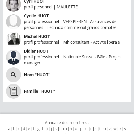
Cyril HUOT
profil personnel | MAULETTE
Cyrille HUOT
profil professionnel | VERSPIEREN - Assurances de
personnes - Technico commercial grands comptes
Michel HUOT
profil professionnel | Mh consultant - Activite liberale
Didier HUOT
profil professionnel | Nationale Suisse - Bâle - Project
manager
Nom "HUOT"
Famille "HUOT"
Annuaire des membres :
a
b
c
d
e
f
g
h
i
j
k
l
m
n
o
p
q
r
s
t
u
v
w
x
y