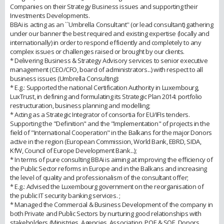
Companies on their Strategy Business issues and supporting their
Investments Developments.
BBAi is acting as an ``Umbrella Consultant'' (or lead consultant) gathering
under our banner the best required and existing expertise (locally and
internationally) in order to respond efficiently and completely to any
complex issues or challenges raised or brought by our clients.
* Delivering Business & Strategy Advisory services to senior executive
management (CEO/CFO, board of administrators...) with respect to all
business issues (Umbrella Consulting):
* E.g.: Supported the national Certification Authority in Luxembourg,
LuxTrust, in defining and formulating its Strategic Plan 2014: portfolio
restructuration, business planning and modelling;
* Acting as a Strategic Integrator of consortia for EU/IFIs tenders.
Supporting the "Definition" and the "Implementation" of projects in the
field of "International Cooperation" in the Balkans for the major Donors
active in the region (European Commission, World Bank, EBRD, SIDA,
KfW, Council of Europe Development Bank...);
* In terms of pure consulting BBAi is aiming at improving the efficiency of
the Public Sector reforms in Europe and in the Balkans and increasing
the level of quality and professionalism of the consultant offer;
* E.g.: Advised the Luxembourg government on the reorganisation of
the public IT security banking services. ;
* Managed the Commercial & Business Development of the company in
both Private and Public Sectors by nurturing good relationships with
stakeholders (Ministries, Agencies, Association, POE & SOE, Donors,