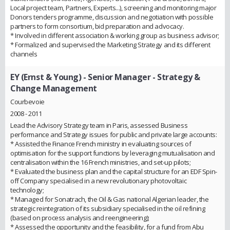
Local project team, Partners, Experts...), screening and monitoring major
Donors tenders programme, discussion and negotiation with possible
partners to form consortium, bid preparation and advocacy.
* Involved in different association & working group as business advisor;
* Formalized and supervised the Marketing Strategy and its different
channels
EY (Ernst & Young)
- Senior Manager - Strategy &
Change Management
Courbevoie
2008 - 2011
Lead the Advisory Strategy team in Paris, assessed Business
performance and Strategy issues for public and private large accounts:
* Assisted the Finance French ministry in evaluating sources of
optimisation for the support functions by leveraging mutualisation and
centralisation within the 16 French ministries, and set-up pilots;
* Evaluated the business plan and the capital structure for an EDF Spin-
off Company specialised in a new revolutionary photovoltaic
technology;
* Managed for Sonatrach, the Oil & Gas national Algerian leader, the
strategic reintegration of its subsidiary specialised in the oil refining
(based on process analysis and reengineering);
* Assessed the opportunity and the feasibility, for a fund from Abu