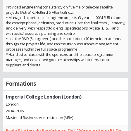
Provided engineering consultancy on five major telecom satellite
projects (Astra1K, HotBird 6, AtlanticBird...):
* Managed a portfolio of long term projects (3 years - 100M EUR ), from
the concept phase, definition, production, up to the final tests (Germany)
and delivery, with respect to clients' specifications (Alcatel, ETS...) and
with costs/resources planning and control;
* Led the R&D (5 engineers) and the production (10 technicians) teams
through the projects life, and ran the risk & assurance management
processes within the full space programme;
* Handled contacts with the sponsors and the space programme
manager, and developed good relationships with international
suppliers and clients.
Formations
Imperial College London (London)
London
2004 - 2005
Master of Business Administration (MBA)
Ecole Nationale Supérieure De L'Aéronautique Et De