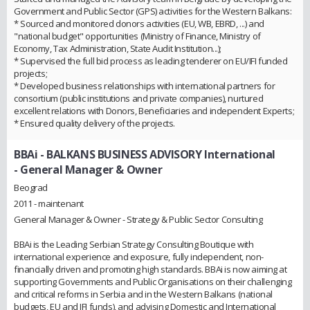
Government and Public Sector (GPS) activities for the Western Balkans:
* Sourced and monitored donors activities (EU, WB, EBRD, ...) and
"national budget" opportunities (Ministry of Finance, Ministry of
Economy, Tax Administration, State Audit Institution...);
* Supervised the full bid process as leading tenderer on EU/IFI funded
projects;
* Developed business relationships with international partners for
consortium (public institutions and private companies), nurtured
excellent relations with Donors, Beneficiaries and independent Experts;
* Ensured quality delivery of the projects.
BBAi - BALKANS BUSINESS ADVISORY International
- General Manager & Owner
Beograd
2011 - maintenant
General Manager & Owner - Strategy & Public Sector Consulting
BBAi is the Leading Serbian Strategy Consulting Boutique with
international experience and exposure, fully independent, non-
financially driven and promoting high standards. BBAi is now aiming at
supporting Governments and Public Organisations on their challenging
and critical reforms in Serbia and in the Western Balkans (national
budgets, EU and IFI funds), and advising Domestic and International