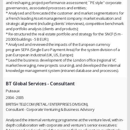
and reshaping, project performance assessment; ``PE style'' corporate
governances, associated processes and entities;
* Analysed and forecasted the customer and market segmentations for
a French leading Asset management company: market evaluation and
strategic alignment (including clients' interviews), competitive benchmark
and portfolio analysis (clients and products);
* Re-structured the real estate portfolio and strategy for the SNCF (5 m -
20.000 buildings - 5 B EUR );
* Analysed and reviewed the impacts of the European currency
program SEPA (Single Euro Payment Area) for the system division of a
pan European industrial (UK, US, Europe);
* Lead the business development of the London office (regional VC
market leveraging, new projects sourcing), and developed the internal
knowledge management system (intranet database and processes).
BT Global Services
- Consultant
Puteaux
2004 - 2005
BRITISH TELECOM (RETAIL / ENTERPRISES DIVISION),
Consultant - Corporate Venturing & Business Advisory
Analysed the internal venturing programme at the venture level, with in-
depth collaboration with corporate and venture's senior executives: