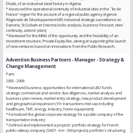
Dhabi, of an industrial steel factory in Algeria;
* Assessed the operational continuity of industrial sites in the ``Ile de
France'' region for the account of a regional public agency (Agence
Régionale de Développement IdF): industrial strategic surveillance on
Danone, St Gobain et Snecma (risks analysis, business forecast, sites'
continuity, actions' plan);
* Reviewed for the INRIA of the opportunity and the feasibility of an
investment structure, Private Equity like, aiming at supporting the launch
of new ventures based on innovations from the Public Research.
Advention Business Partners
- Manager - Strategy &
Change Management
Paris
2005 - 2008
* Reviewed business opportunities for international LBO funds:
strategic commercial and vendor due diligences, market analysis and
business plan review, market entry strategy, new product development
and geographical expansion (15+ transactions mid cap including
healthcare, TMT, energy, industry, home equipment);
* Formalized the global corporate strategy for a public company of the
transportation industry;
* Defined and implemented a projects' portfolio strategy for French
public railway company (SNCF - 6 m - 300 projects): portfolio's structuring