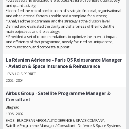
* Assessed and evaluated the success/failure of venture qualitatively
and quantitatively;
* Identified the critical combination of strategic, financial, organisational
and other internal factors. Established a template for success;
* Analysed the programme and the strategy at the division level.
Defined and evaluated the clarity and sharpness of the model, the
main objectives and the strategy;
* Provided a set of recommendations to optimize the internal impact
and efficiency of that programme, mostly focused on uniqueness,
communication, and corporate support.
La Réunion Aérienne
- Paris QS Reinsurance Manager
- Aviation & Space Insurance & Reinsurance
LEVALLOIS-PERRET
2002 - 2004
Airbus Group
- Satellite Programme Manager &
Consultant
Blagnac
1996 - 2002
EADS - EUROPEAN AERONAUTIC DEFENCE & SPACE COMPANY,
Satellite Programme Manager / Consultant - Defence & Space Systems