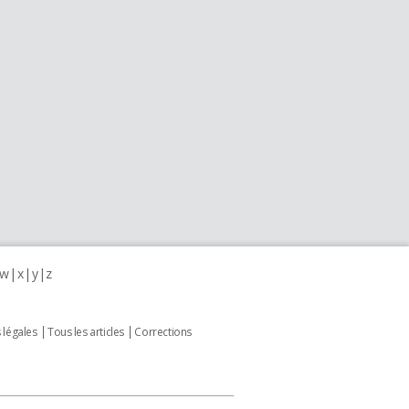
w
x
y
z
 légales
Tous les articles
Corrections