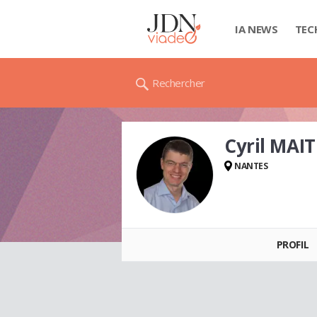
IA NEWS
TEC
Rechercher
Cyril MAI
NANTES
Cyril MAITRE
PROFIL