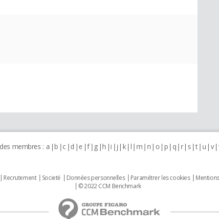
 des membres :
a
b
c
d
e
f
g
h
i
j
k
l
m
n
o
p
q
r
s
t
u
v
Recrutement
Societé
Données personnelles
Paramétrer les cookies
Mentions
© 2022 CCM Benchmark