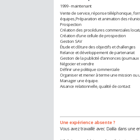
1999 - maintenant
Vente de service, réponse téléphonique, for
équipes,Préparation et animation des réun
Prospection
Création des procédures commerciales locatai
Création d’une cellule de prospection
Gestion SAV
Étude et clôture des objectifs et challenges
Relance et développement de partenariat
Gestion de la publicité d’annonces (journaux e
Négocier et vendre
Définir une politique commerciale
Organiser et mener à terme une mission ou u
Manager une équipe.
Aisance relationnelle, qualité de contact
Une expérience absente ?
Vous avez travaillé avec Dalila dans une e