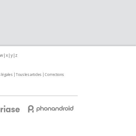
w
x
y
z
 légales
Tous les articles
Corrections