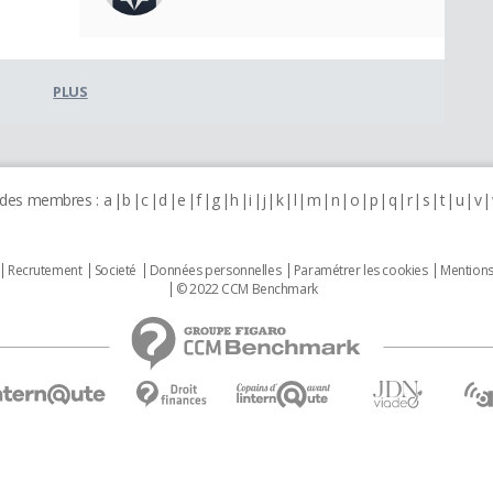
PLUS
 des membres :
a
b
c
d
e
f
g
h
i
j
k
l
m
n
o
p
q
r
s
t
u
v
Recrutement
Societé
Données personnelles
Paramétrer les cookies
Mentions
© 2022 CCM Benchmark