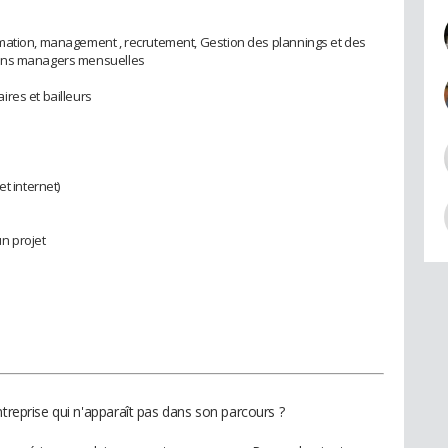
mation, management , recrutement, Gestion des plannings et des
ions managers mensuelles
res et bailleurs
t internet)
n projet
ntreprise qui n'apparaît pas dans son parcours ?