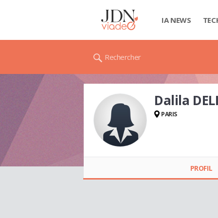
IA NEWS
TEC
Rechercher
Dalila DE
PARIS
Dalila DELLANI
PROFIL