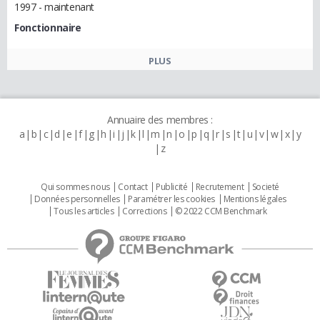
1997 - maintenant
Fonctionnaire
PLUS
Annuaire des membres :
a
b
c
d
e
f
g
h
i
j
k
l
m
n
o
p
q
r
s
t
u
v
w
x
y
z
Qui sommes nous
Contact
Publicité
Recrutement
Societé
Données personnelles
Paramétrer les cookies
Mentions légales
Tous les articles
Corrections
© 2022 CCM Benchmark