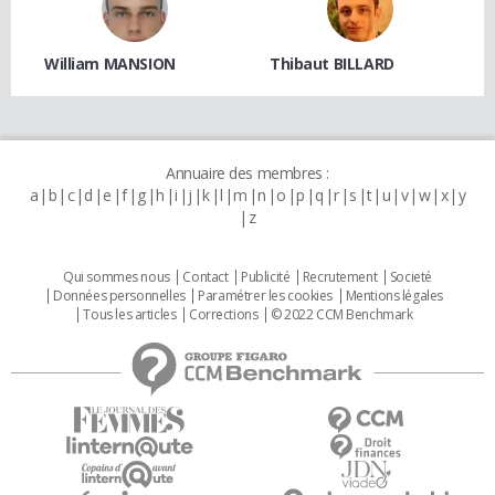
William MANSION
Thibaut BILLARD
Annuaire des membres :
a
b
c
d
e
f
g
h
i
j
k
l
m
n
o
p
q
r
s
t
u
v
w
x
y
z
Qui sommes nous
Contact
Publicité
Recrutement
Societé
Données personnelles
Paramétrer les cookies
Mentions légales
Tous les articles
Corrections
© 2022 CCM Benchmark