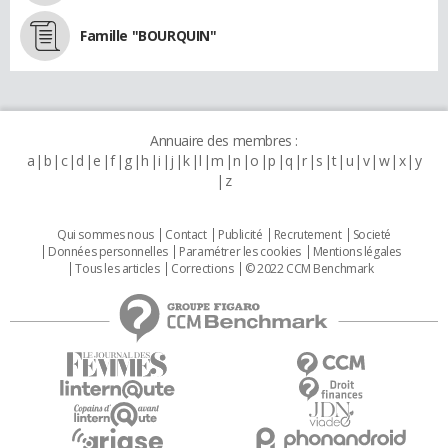
Famille "BOURQUIN"
Annuaire des membres :
a
b
c
d
e
f
g
h
i
j
k
l
m
n
o
p
q
r
s
t
u
v
w
x
y
z
Qui sommes nous
Contact
Publicité
Recrutement
Societé
Données personnelles
Paramétrer les cookies
Mentions légales
Tous les articles
Corrections
© 2022 CCM Benchmark