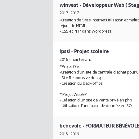
winvest
- Développeur Web ( Stag
2017 - 2017
-Création de Sites Internet Utilisation et maî
-Ajout de HTML
- CSS et PHP dans Wordpress
ipssi
- Projet scolaire
2016 - maintenant
*Projet One:
-Création d'un site de centrale d'achat pour u
- Site Responsive design
- Création du back-office
* Projet WebVP:
- Création d'un site de vente privé en php
- Utilisation d'une base de donnée en SQL
benevole
- FORMATEUR BÉNÉVOL
2015 - 2016