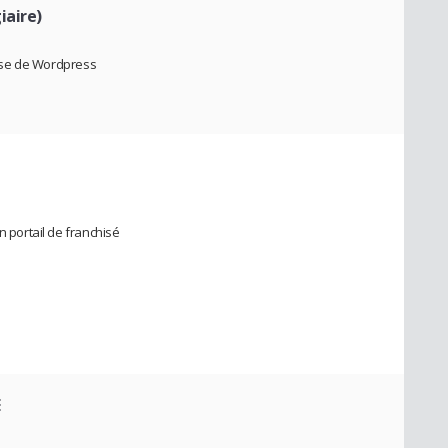
iaire)
trise de Wordpress
n portail de franchisé
E