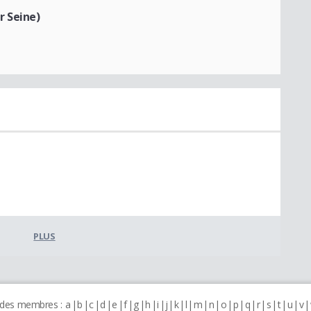
 Seine)
PLUS
 des membres :
a
b
c
d
e
f
g
h
i
j
k
l
m
n
o
p
q
r
s
t
u
v