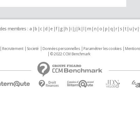
 des membres :
a
b
c
d
e
f
g
h
i
j
k
l
m
n
o
p
q
r
s
t
u
v
Recrutement
Societé
Données personnelles
Paramétrer les cookies
Mentions
© 2022 CCM Benchmark