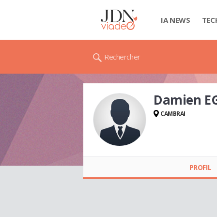
IA NEWS
TEC
Rechercher
Damien E
CAMBRAI
Damien EGO
PROFIL