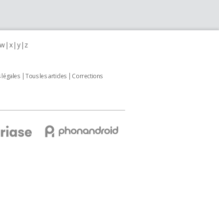
w
x
y
z
 légales
Tous les articles
Corrections