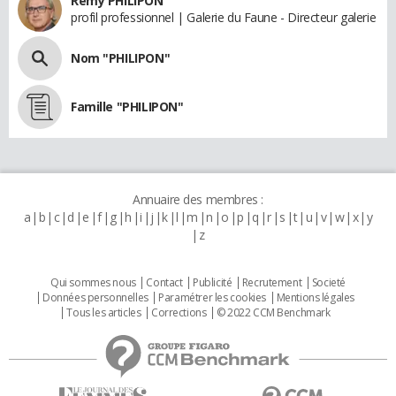
Remy PHILIPON
profil professionnel | Galerie du Faune - Directeur galerie
Nom "PHILIPON"
Famille "PHILIPON"
Annuaire des membres :
a
b
c
d
e
f
g
h
i
j
k
l
m
n
o
p
q
r
s
t
u
v
w
x
y
z
Qui sommes nous
Contact
Publicité
Recrutement
Societé
Données personnelles
Paramétrer les cookies
Mentions légales
Tous les articles
Corrections
© 2022 CCM Benchmark