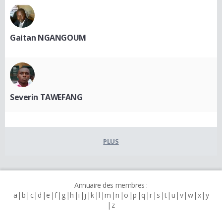
Gaitan NGANGOUM
Severin TAWEFANG
PLUS
Annuaire des membres :
a
b
c
d
e
f
g
h
i
j
k
l
m
n
o
p
q
r
s
t
u
v
w
x
y
z