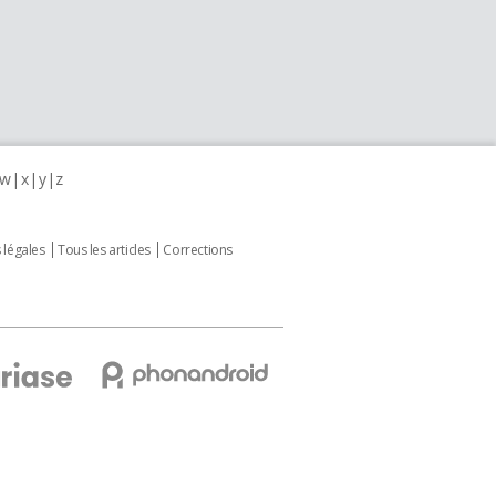
w
x
y
z
 légales
Tous les articles
Corrections