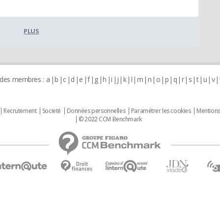
PLUS
 des membres :
a
b
c
d
e
f
g
h
i
j
k
l
m
n
o
p
q
r
s
t
u
v
Recrutement
Societé
Données personnelles
Paramétrer les cookies
Mentions
© 2022 CCM Benchmark