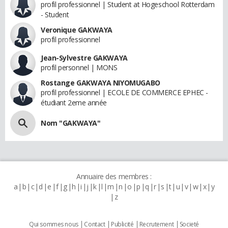
profil professionnel | Student at Hogeschool Rotterdam
- Student
Veronique GAKWAYA
profil professionnel
Jean-Sylvestre GAKWAYA
profil personnel | MONS
Rostange GAKWAYA NIYOMUGABO
profil professionnel | ECOLE DE COMMERCE EPHEC -
étudiant 2eme année
Nom "GAKWAYA"
Annuaire des membres :
a
b
c
d
e
f
g
h
i
j
k
l
m
n
o
p
q
r
s
t
u
v
w
x
y
z
Qui sommes nous
Contact
Publicité
Recrutement
Societé