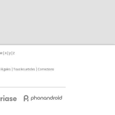
w
x
y
z
 légales
Tous les articles
Corrections