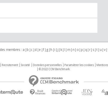
 des membres :
a
b
c
d
e
f
g
h
i
j
k
l
m
n
o
p
q
r
s
t
u
v
Recrutement
Societé
Données personnelles
Paramétrer les cookies
Mentions
© 2022 CCM Benchmark