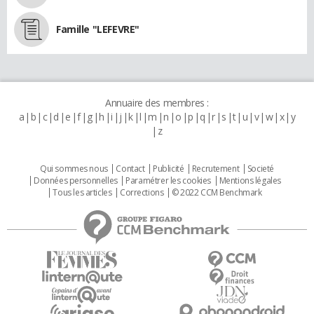
Famille "LEFEVRE"
Annuaire des membres :
a
b
c
d
e
f
g
h
i
j
k
l
m
n
o
p
q
r
s
t
u
v
w
x
y
z
Qui sommes nous
Contact
Publicité
Recrutement
Societé
Données personnelles
Paramétrer les cookies
Mentions légales
Tous les articles
Corrections
© 2022 CCM Benchmark