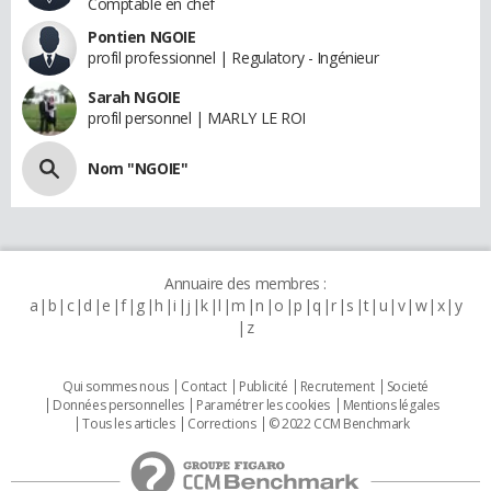
Comptable en chef
Pontien NGOIE
profil professionnel | Regulatory - Ingénieur
Sarah NGOIE
profil personnel | MARLY LE ROI
Nom "NGOIE"
Annuaire des membres :
a
b
c
d
e
f
g
h
i
j
k
l
m
n
o
p
q
r
s
t
u
v
w
x
y
z
Qui sommes nous
Contact
Publicité
Recrutement
Societé
Données personnelles
Paramétrer les cookies
Mentions légales
Tous les articles
Corrections
© 2022 CCM Benchmark