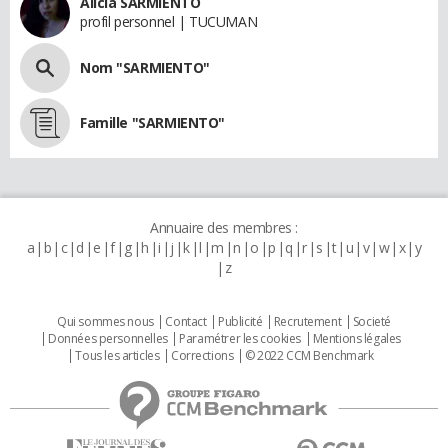
Alicia SARMIENTO
profil personnel | TUCUMAN
Nom "SARMIENTO"
Famille "SARMIENTO"
Annuaire des membres :
a
b
c
d
e
f
g
h
i
j
k
l
m
n
o
p
q
r
s
t
u
v
w
x
y
z
Qui sommes nous
Contact
Publicité
Recrutement
Societé
Données personnelles
Paramétrer les cookies
Mentions légales
Tous les articles
Corrections
© 2022 CCM Benchmark