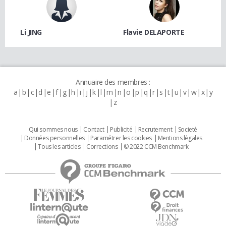
Li JING
Flavie DELAPORTE
Annuaire des membres :
a
b
c
d
e
f
g
h
i
j
k
l
m
n
o
p
q
r
s
t
u
v
w
x
y
z
Qui sommes nous
Contact
Publicité
Recrutement
Societé
Données personnelles
Paramétrer les cookies
Mentions légales
Tous les articles
Corrections
© 2022 CCM Benchmark