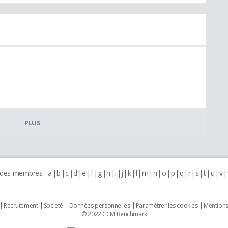
PLUS
 des membres :
a
b
c
d
e
f
g
h
i
j
k
l
m
n
o
p
q
r
s
t
u
v
Recrutement
Societé
Données personnelles
Paramétrer les cookies
Mentions
© 2022 CCM Benchmark