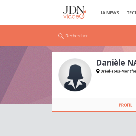
IA NEWS
TEC
Rechercher
Danièle N
Bréal-sous-Montfo
Danièle NATAIL
PROFIL