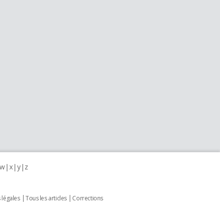
w
x
y
z
 légales
Tous les articles
Corrections