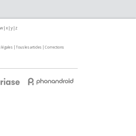
w
x
y
z
 légales
Tous les articles
Corrections