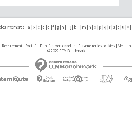
 des membres :
a
b
c
d
e
f
g
h
i
j
k
l
m
n
o
p
q
r
s
t
u
v
Recrutement
Societé
Données personnelles
Paramétrer les cookies
Mentions
© 2022 CCM Benchmark