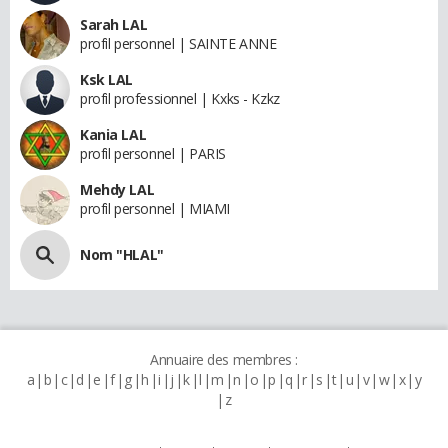
Sarah LAL
profil personnel | SAINTE ANNE
Ksk LAL
profil professionnel | Kxks - Kzkz
Kania LAL
profil personnel | PARIS
Mehdy LAL
profil personnel | MIAMI
Nom "HLAL"
Annuaire des membres :
a
b
c
d
e
f
g
h
i
j
k
l
m
n
o
p
q
r
s
t
u
v
w
x
y
z