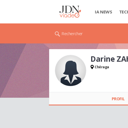
IA NEWS
TEC
Rechercher
Darine Z
Chéraga
Darine ZAHROUR
PROFIL