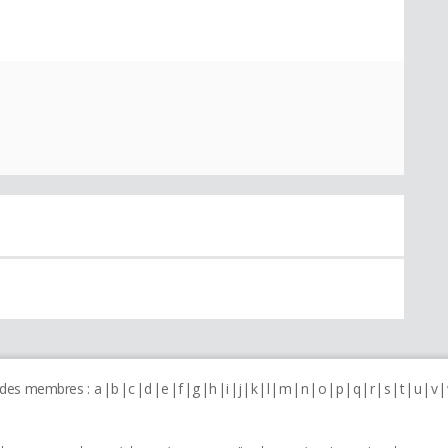
 des membres :
a
b
c
d
e
f
g
h
i
j
k
l
m
n
o
p
q
r
s
t
u
v