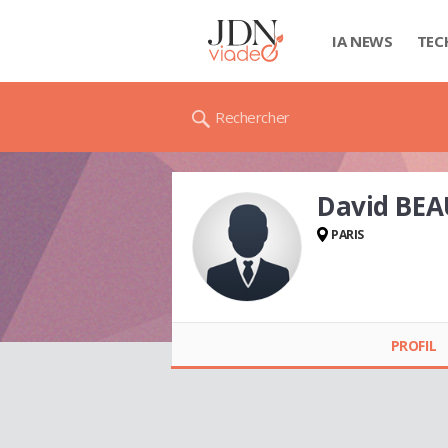
IA NEWS
TEC
Rechercher
David BE
PARIS
David BEAUVALLET
PROFIL