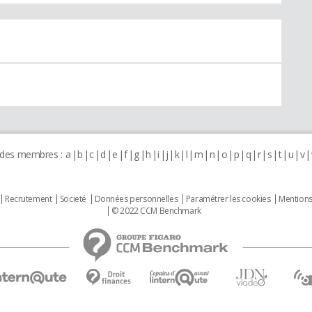
 des membres :
a
b
c
d
e
f
g
h
i
j
k
l
m
n
o
p
q
r
s
t
u
v
Recrutement
Societé
Données personnelles
Paramétrer les cookies
Mentions
© 2022 CCM Benchmark