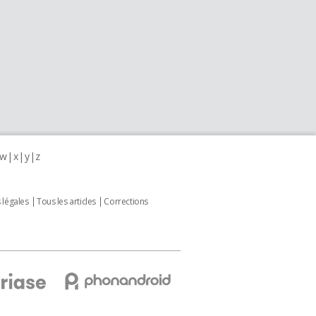
w
x
y
z
 légales
Tous les articles
Corrections