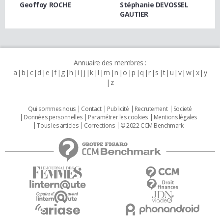
Geoffoy ROCHE
Stéphanie DEVOSSEL
GAUTIER
Annuaire des membres :
a
b
c
d
e
f
g
h
i
j
k
l
m
n
o
p
q
r
s
t
u
v
w
x
y
z
Qui sommes nous
Contact
Publicité
Recrutement
Societé
Données personnelles
Paramétrer les cookies
Mentions légales
Tous les articles
Corrections
© 2022 CCM Benchmark