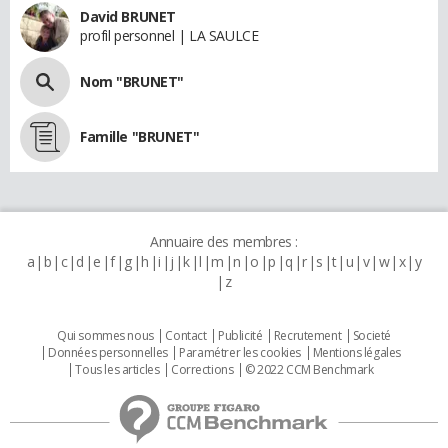
David BRUNET
profil personnel | LA SAULCE
Nom "BRUNET"
Famille "BRUNET"
Annuaire des membres :
a
b
c
d
e
f
g
h
i
j
k
l
m
n
o
p
q
r
s
t
u
v
w
x
y
z
Qui sommes nous
Contact
Publicité
Recrutement
Societé
Données personnelles
Paramétrer les cookies
Mentions légales
Tous les articles
Corrections
© 2022 CCM Benchmark