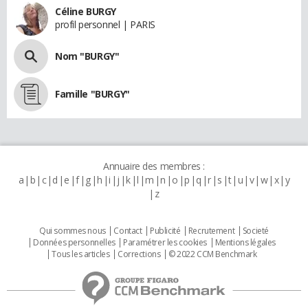
Céline BURGY
profil personnel | PARIS
Nom "BURGY"
Famille "BURGY"
Annuaire des membres :
a
b
c
d
e
f
g
h
i
j
k
l
m
n
o
p
q
r
s
t
u
v
w
x
y
z
Qui sommes nous
Contact
Publicité
Recrutement
Societé
Données personnelles
Paramétrer les cookies
Mentions légales
Tous les articles
Corrections
© 2022 CCM Benchmark