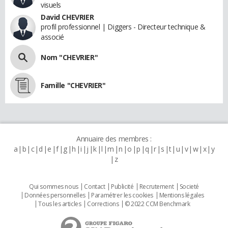
visuels
David CHEVRIER
profil professionnel | Diggers - Directeur technique &
associé
Nom "CHEVRIER"
Famille "CHEVRIER"
Annuaire des membres :
a
b
c
d
e
f
g
h
i
j
k
l
m
n
o
p
q
r
s
t
u
v
w
x
y
z
Qui sommes nous
Contact
Publicité
Recrutement
Societé
Données personnelles
Paramétrer les cookies
Mentions légales
Tous les articles
Corrections
© 2022 CCM Benchmark