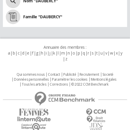
Nom "DAUBERCY"
Famille "DAUBERCY"
Annuaire des membres :
a
b
c
d
e
f
g
h
i
j
k
l
m
n
o
p
q
r
s
t
u
v
w
x
y
z
Qui sommes nous
Contact
Publicité
Recrutement
Societé
Données personnelles
Paramétrer les cookies
Mentions légales
Tous les articles
Corrections
© 2022 CCM Benchmark