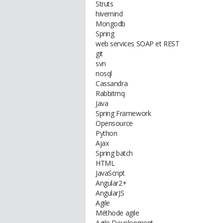
Struts
hivemind
Mongodb
Spring
web services SOAP et REST
git
svn
nosql
Cassandra
Rabbitmq
Java
Spring Framework
Opensource
Python
Ajax
Spring batch
HTML
JavaScript
Angular2+
AngularJS
Agile
Méthode agile
Agile Development