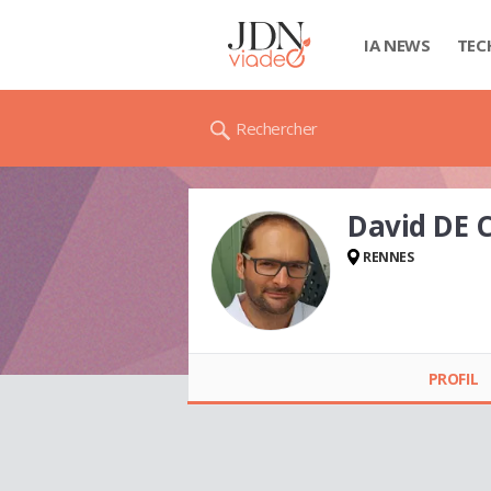
IA NEWS
TEC
Rechercher
David DE
RENNES
David DE
CARVALHO
PROFIL