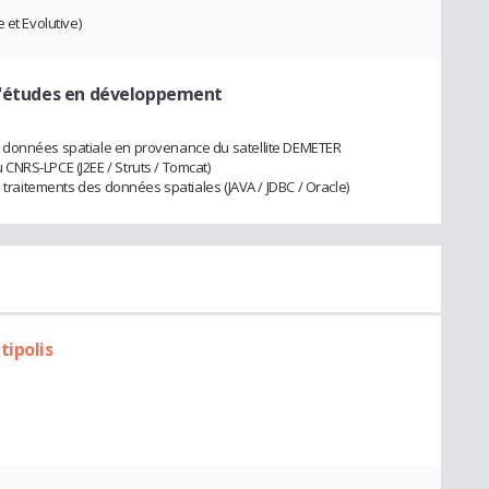
 et Evolutive)
d'études en développement
 données spatiale en provenance du satellite DEMETER
CNRS-LPCE (J2EE / Struts / Tomcat)
e traitements des données spatiales (JAVA / JDBC / Oracle)
tipolis