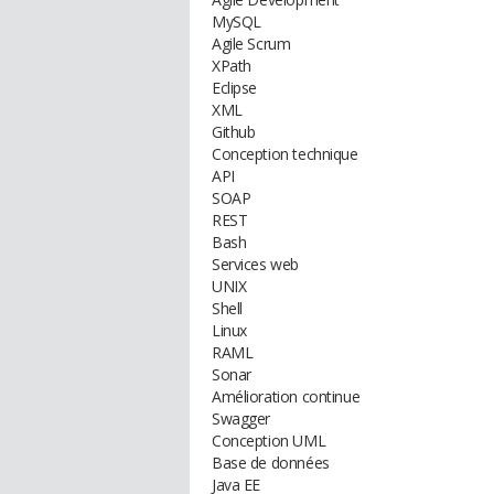
MySQL
Agile Scrum
XPath
Eclipse
XML
Github
Conception technique
API
SOAP
REST
Bash
Services web
UNIX
Shell
Linux
RAML
Sonar
Amélioration continue
Swagger
Conception UML
Base de données
Java EE