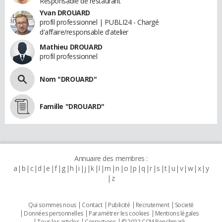
Responsable de restaurant
Yvan DROUARD
profil professionnel | PUBLI24 - Chargé
d'affaire/responsable d'atelier
Mathieu DROUARD
profil professionnel
Nom "DROUARD"
Famille "DROUARD"
Annuaire des membres :
a
b
c
d
e
f
g
h
i
j
k
l
m
n
o
p
q
r
s
t
u
v
w
x
y
z
Qui sommes nous
Contact
Publicité
Recrutement
Societé
Données personnelles
Paramétrer les cookies
Mentions légales
Tous les articles
Corrections
© 2022 CCM Benchmark