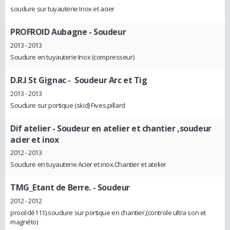
soudure sur tuyauterie Inox et acier
PROFROID Aubagne
- Soudeur
2013 - 2013
Soudure en tuyauterie Inox (compresseur)
D.R.I St Gignac
- Soudeur Arc et Tig
2013 - 2013
Soudure sur portique (skid) Fives.pillard
Dif atelier
- Soudeur en atelier et chantier ,soudeur
acier et inox
2012 - 2013
Soudure en tuyauterie Acier et inox.Chantier et atelier
TMG_Etant de Berre.
- Soudeur
2012 - 2012
procédé111).soudure sur portique en chantier,(controle ultra son et
magnéto)