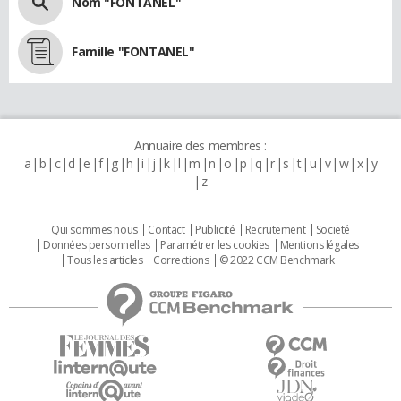
Nom "FONTANEL"
Famille "FONTANEL"
Annuaire des membres :
a
b
c
d
e
f
g
h
i
j
k
l
m
n
o
p
q
r
s
t
u
v
w
x
y
z
Qui sommes nous
Contact
Publicité
Recrutement
Societé
Données personnelles
Paramétrer les cookies
Mentions légales
Tous les articles
Corrections
© 2022 CCM Benchmark