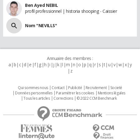
Ben Ayed NEBIL
profil professionnel | historia shooping - Caissier
Nom "NEVILLS"
Annuaire des membres :
a
b
c
d
e
f
g
h
i
j
k
l
m
n
o
p
q
r
s
t
u
v
w
x
y
z
Qui sommes nous
Contact
Publicité
Recrutement
Societé
Données personnelles
Paramétrer les cookies
Mentions légales
Tous les articles
Corrections
© 2022 CCM Benchmark