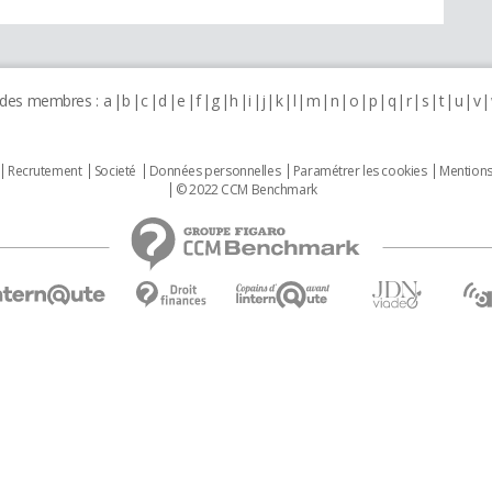
 des membres :
a
b
c
d
e
f
g
h
i
j
k
l
m
n
o
p
q
r
s
t
u
v
Recrutement
Societé
Données personnelles
Paramétrer les cookies
Mentions
© 2022 CCM Benchmark