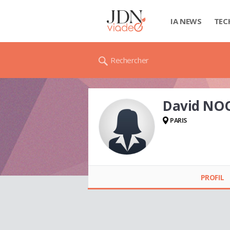
IA NEWS
TEC
Rechercher
David NO
PARIS
David NOODLES
PROFIL