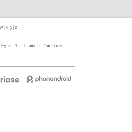
w
x
y
z
 légales
Tous les articles
Corrections