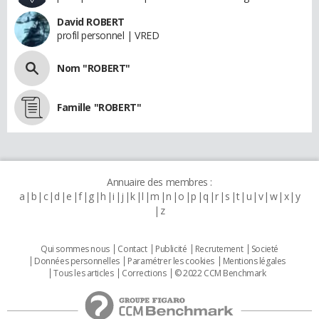
David ROBERT
profil personnel | VRED
Nom "ROBERT"
Famille "ROBERT"
Annuaire des membres :
a
b
c
d
e
f
g
h
i
j
k
l
m
n
o
p
q
r
s
t
u
v
w
x
y
z
Qui sommes nous
Contact
Publicité
Recrutement
Societé
Données personnelles
Paramétrer les cookies
Mentions légales
Tous les articles
Corrections
© 2022 CCM Benchmark