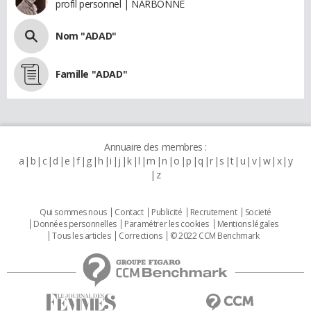
profil personnel | NARBONNE
Nom "ADAD"
Famille "ADAD"
Annuaire des membres :
a
b
c
d
e
f
g
h
i
j
k
l
m
n
o
p
q
r
s
t
u
v
w
x
y
z
Qui sommes nous
Contact
Publicité
Recrutement
Societé
Données personnelles
Paramétrer les cookies
Mentions légales
Tous les articles
Corrections
© 2022 CCM Benchmark