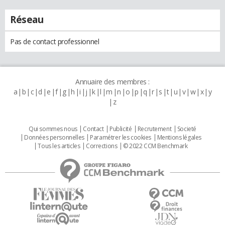
Réseau
Pas de contact professionnel
Annuaire des membres :
a
b
c
d
e
f
g
h
i
j
k
l
m
n
o
p
q
r
s
t
u
v
w
x
y
z
Qui sommes nous
Contact
Publicité
Recrutement
Societé
Données personnelles
Paramétrer les cookies
Mentions légales
Tous les articles
Corrections
© 2022 CCM Benchmark