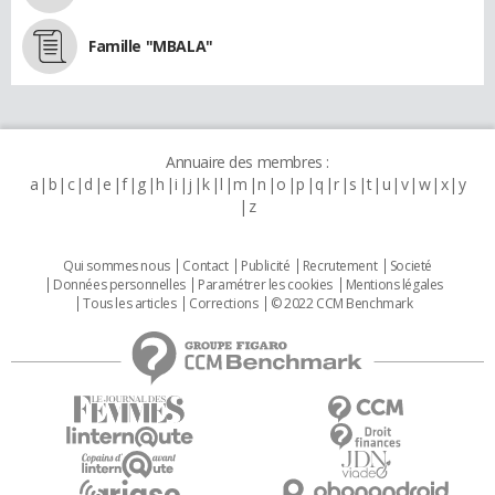
Famille "MBALA"
Annuaire des membres :
a
b
c
d
e
f
g
h
i
j
k
l
m
n
o
p
q
r
s
t
u
v
w
x
y
z
Qui sommes nous
Contact
Publicité
Recrutement
Societé
Données personnelles
Paramétrer les cookies
Mentions légales
Tous les articles
Corrections
© 2022 CCM Benchmark