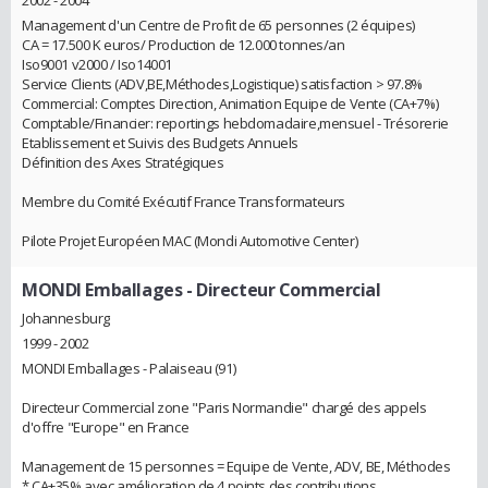
2002 - 2004
Management d'un Centre de Profit de 65 personnes (2 équipes)
CA = 17.500 K euros/ Production de 12.000 tonnes/an
Iso9001 v2000 / Iso14001
Service Clients (ADV,BE,Méthodes,Logistique) satisfaction > 97.8%
Commercial: Comptes Direction, Animation Equipe de Vente (CA+7%)
Comptable/Financier: reportings hebdomadaire,mensuel - Trésorerie
Etablissement et Suivis des Budgets Annuels
Définition des Axes Stratégiques
Membre du Comité Exécutif France Transformateurs
Pilote Projet Européen MAC (Mondi Automotive Center)
MONDI Emballages
- Directeur Commercial
Johannesburg
1999 - 2002
MONDI Emballages - Palaiseau (91)
Directeur Commercial zone "Paris Normandie" chargé des appels
d'offre "Europe" en France
Management de 15 personnes = Equipe de Vente, ADV, BE, Méthodes
* CA+35% avec amélioration de 4 points des contributions