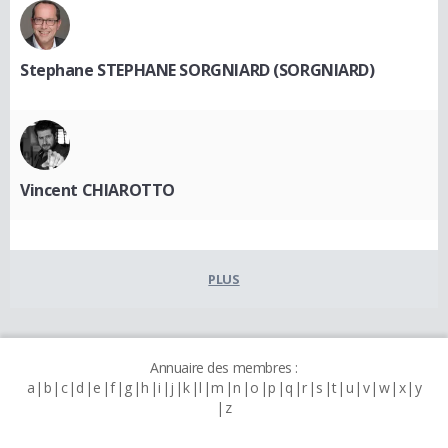
Stephane STEPHANE SORGNIARD (SORGNIARD)
Vincent CHIAROTTO
PLUS
Annuaire des membres :
a
b
c
d
e
f
g
h
i
j
k
l
m
n
o
p
q
r
s
t
u
v
w
x
y
z