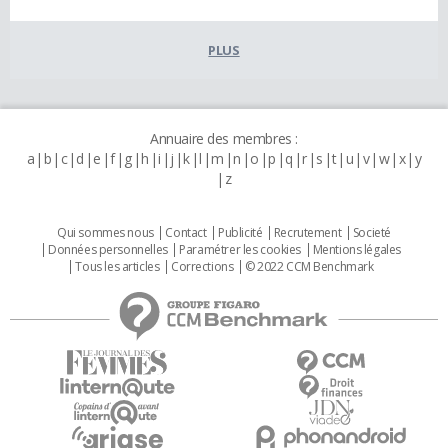
PLUS
Annuaire des membres :
a
b
c
d
e
f
g
h
i
j
k
l
m
n
o
p
q
r
s
t
u
v
w
x
y
z
Qui sommes nous
Contact
Publicité
Recrutement
Societé
Données personnelles
Paramétrer les cookies
Mentions légales
Tous les articles
Corrections
© 2022 CCM Benchmark